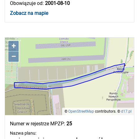
Obowiązuje od:
2001-08-10
Zobacz na mapie
+
–
©
OpenStreetMap
contributors.
©
d17.pl
Numer w rejestrze MPZP:
25
Nazwa planu: