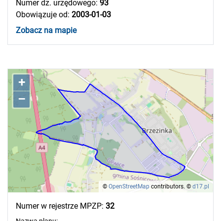
Numer dz. urzędowego:
93
Obowiązuje od:
2003-01-03
Zobacz na mapie
+
–
©
OpenStreetMap
contributors.
©
d17.pl
Numer w rejestrze MPZP:
32
Nazwa planu: