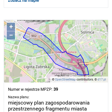
Zobacz na mapie
+
–
©
OpenStreetMap
contributors.
©
d17.pl
Numer w rejestrze MPZP:
39
Nazwa planu:
miejscowy plan zagospodarowania
przestrzennego fragmentu miasta