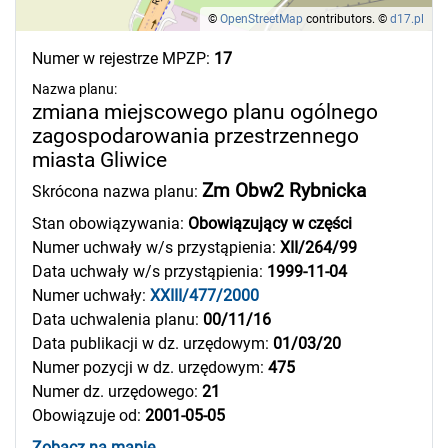
©
OpenStreetMap
contributors.
©
d17.pl
Numer w rejestrze MPZP:
17
Nazwa planu:
zmiana miejscowego planu ogólnego
zagospodarowania przestrzennego
miasta Gliwice
Zm Obw2 Rybnicka
Skrócona nazwa planu:
Stan obowiązywania:
Obowiązujący w części
Numer uchwały w/s przystąpienia:
XII/264/99
Data uchwały w/s przystąpienia:
1999-11-04
Numer uchwały:
XXIII/477/2000
Data uchwalenia planu:
00/11/16
Data publikacji w dz. urzędowym:
01/03/20
Numer pozycji w dz. urzędowym:
475
Numer dz. urzędowego:
21
Obowiązuje od:
2001-05-05
Zobacz na mapie