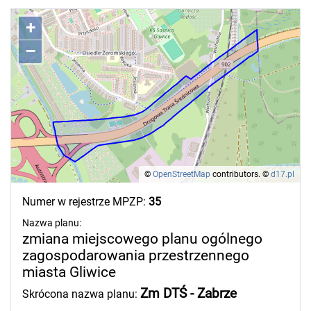
+
–
©
OpenStreetMap
contributors.
©
d17.pl
Numer w rejestrze MPZP:
35
Nazwa planu:
zmiana miejscowego planu ogólnego
zagospodarowania przestrzennego
miasta Gliwice
Zm DTŚ - Zabrze
Skrócona nazwa planu: