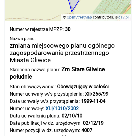
©
OpenStreetMap
contributors.
©
d17.pl
Numer w rejestrze MPZP:
30
Nazwa planu:
zmiana miejscowego planu ogólnego
zagospodarowania przestrzennego
Miasta Gliwice
Zm Stare Gliwice
Skrócona nazwa planu:
południe
Stan obowiązywania:
Obowiązujący w całości
Numer uchwały w/s przystąpienia:
XII/265/99
Data uchwały w/s przystąpienia:
1999-11-04
Numer uchwały:
XLI/1010/2002
Data uchwalenia planu:
02/10/10
Data publikacji w dz. urzędowym:
02/12/19
Numer pozycji w dz. urzędowym:
4007