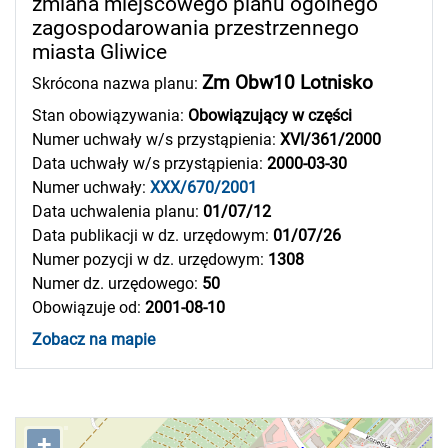
zmiana miejscowego planu ogólnego
zagospodarowania przestrzennego
miasta Gliwice
Zm Obw10 Lotnisko
Skrócona nazwa planu:
Stan obowiązywania:
Obowiązujący w części
Numer uchwały w/s przystąpienia:
XVI/361/2000
Data uchwały w/s przystąpienia:
2000-03-30
Numer uchwały:
XXX/670/2001
Data uchwalenia planu:
01/07/12
Data publikacji w dz. urzędowym:
01/07/26
Numer pozycji w dz. urzędowym:
1308
Numer dz. urzędowego:
50
Obowiązuje od:
2001-08-10
Zobacz na mapie
+