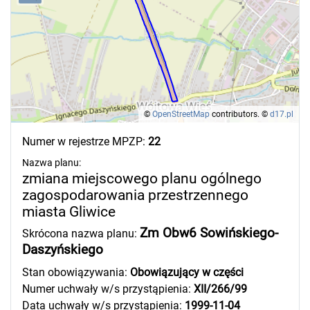
©
OpenStreetMap
contributors.
©
d17.pl
Numer w rejestrze MPZP:
22
Nazwa planu:
zmiana miejscowego planu ogólnego
zagospodarowania przestrzennego
miasta Gliwice
Zm Obw6 Sowińskiego-
Skrócona nazwa planu:
Daszyńskiego
Stan obowiązywania:
Obowiązujący w części
Numer uchwały w/s przystąpienia:
XII/266/99
Data uchwały w/s przystąpienia:
1999-11-04