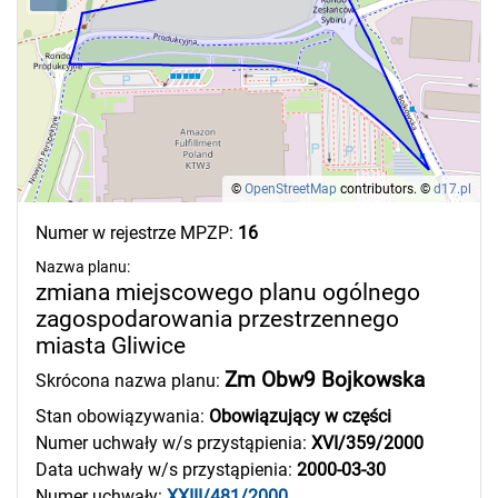
©
OpenStreetMap
contributors.
©
d17.pl
Numer w rejestrze MPZP:
16
Nazwa planu:
zmiana miejscowego planu ogólnego
zagospodarowania przestrzennego
miasta Gliwice
Zm Obw9 Bojkowska
Skrócona nazwa planu:
Stan obowiązywania:
Obowiązujący w części
Numer uchwały w/s przystąpienia:
XVI/359/2000
Data uchwały w/s przystąpienia:
2000-03-30
Numer uchwały:
XXIII/481/2000