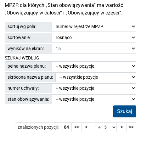
MPZP, dla których „Stan obowiązywania” ma wartość
„Obowiązujący w całości” i „Obowiązujący w części”.
sortuj wg pola:
sortowanie:
wyników na ekran:
SZUKAJ WEDŁUG:
pełna nazwa planu:
skrócona nazwa planu:
numer uchwały:
stan obowiązywania:
Szukaj
znalezionych pozycji:
84
<<
<
>
>>