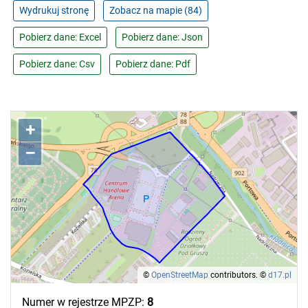
Wydrukuj stronę
Zobacz na mapie (84)
Pobierz dane: Excel
Pobierz dane: Json
Pobierz dane: Csv
Pobierz dane: Pdf
+
–
©
OpenStreetMap
contributors.
©
d17.pl
Numer w rejestrze MPZP:
8