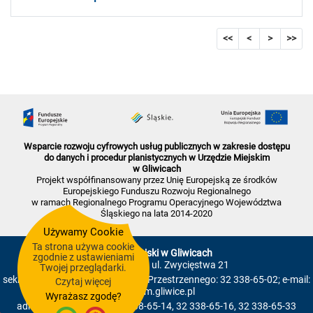
<<
<
>
>>
Wsparcie rozwoju cyfrowych usług publicznych w zakresie dostępu
do danych i procedur planistycznych w Urzędzie Miejskim
w Gliwicach
Projekt współfinansowany przez Unię Europejską ze środków
Europejskiego Funduszu Rozwoju Regionalnego
w ramach Regionalnego Programu Operacyjnego Województwa
Śląskiego na lata 2014-2020
Używamy Cookie
Ta strona używa cookie
Urząd Miejski w Gliwicach
zgodnie z ustawieniami
44-100 Gliwice, ul. Zwycięstwa 21
Twojej przeglądarki.
sekretariat Wydziału Planowania Przestrzennego: 32 338-65-02; e-mail:
Czytaj więcej
pp@um.gliwice.pl
Wyrażasz zgodę?
administracja portalu: 32 338-65-14, 32 338-65-16, 32 338-65-33