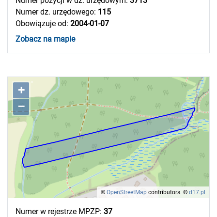
Numer pozycji w dz. urzędowym:
3713
Numer dz. urzędowego:
115
Obowiązuje od:
2004-01-07
Zobacz na mapie
+
–
©
OpenStreetMap
contributors.
©
d17.pl
Numer w rejestrze MPZP:
37