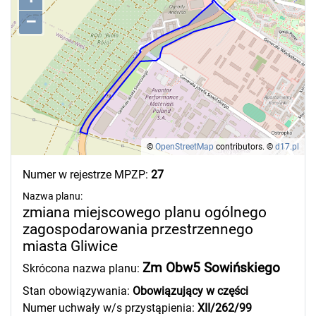
–
©
OpenStreetMap
contributors.
©
d17.pl
Numer w rejestrze MPZP:
27
Nazwa planu:
zmiana miejscowego planu ogólnego
zagospodarowania przestrzennego
miasta Gliwice
Zm Obw5 Sowińskiego
Skrócona nazwa planu:
Stan obowiązywania:
Obowiązujący w części
Numer uchwały w/s przystąpienia:
XII/262/99