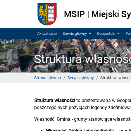
Aktualności
Serwis główny
Geoportale
Por
Struktura własnoś
Strona główna
Serwis główny
Struktura własn
Struktura własności
to prezentowana w Geoport
poszczególnych pozycjach legendy zdefiniowa
Własność: Gmina - grunty stanowiące własność
Własność: Gmina, inne podmioty
– grunt