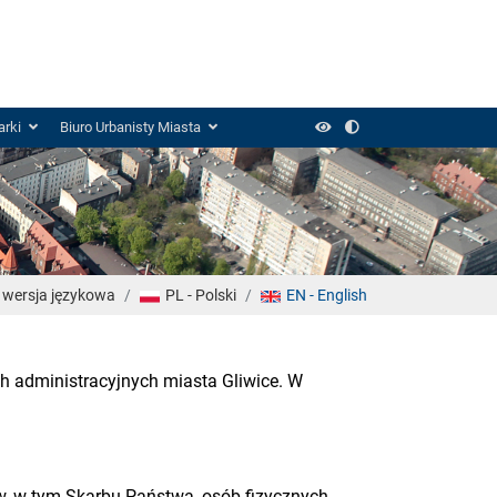
Font
Kontrast
rki
Biuro Urbanisty Miasta
wersja językowa
PL - Polski
EN - English
h administracyjnych miasta Gliwice. W
, w tym Skarbu Państwa, osób fizycznych,