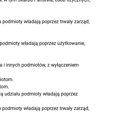
łu podmioty władają poprzez trwały zarząd,
u podmioty władają poprzez użytkowanie,
 i innych podmiotów, z wyłączeniem
iotom.
tom.
ią udziału podmioty władają poprzez
u podmioty władają poprzez trwały zarząd,