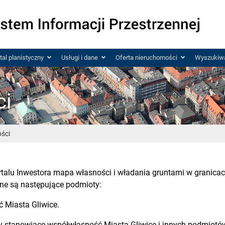
tal planistyczny
Usługi i dane
Oferta nieruchomości
Wyszukiwa
ci
ości
alu Inwestora mapa własności i władania gruntami w granicac
ne są następujące podmioty:
 Miasta Gliwice.
y stanowiące współwłasność Miasta Gliwice i innych podmiotów